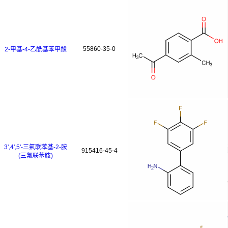
55860-35-0
2-甲基-4-乙酰基苯甲酸
3',4',5'-三氟联苯基-2-胺
915416-45-4
(三氟联苯胺)