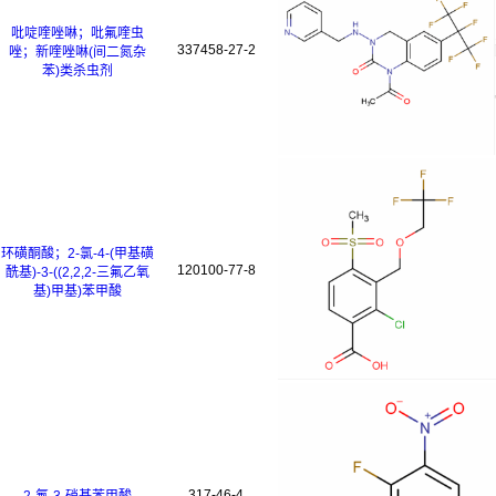
吡啶喹唑啉；吡氟喹虫
337458-27-2
唑；新喹唑啉(间二氮杂
苯)类杀虫剂
环磺酮酸；2-氯-4-(甲基磺
120100-77-8
酰基)-3-((2,2,2-三氟乙氧
基)甲基)苯甲酸
317-46-4