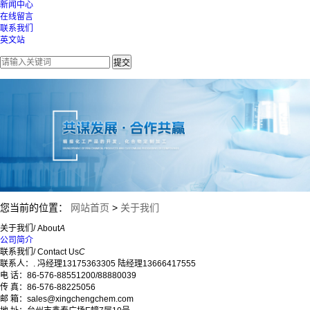
新闻中心
在线留言
联系我们
英文站
您当前的位置：
网站首页
>
关于我们
关于我们
/ About
A
公司简介
联系我们
/ Contact Us
C
联系人：. 冯经理13175363305 陆经理13666417555
电 话：86-576-88551200/88880039
传 真：86-576-88225056
邮 箱：sales@xingchengchem.com