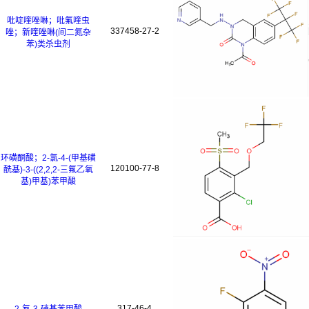
吡啶喹唑啉；吡氟喹虫
337458-27-2
唑；新喹唑啉(间二氮杂
苯)类杀虫剂
环磺酮酸；2-氯-4-(甲基磺
120100-77-8
酰基)-3-((2,2,2-三氟乙氧
基)甲基)苯甲酸
317-46-4