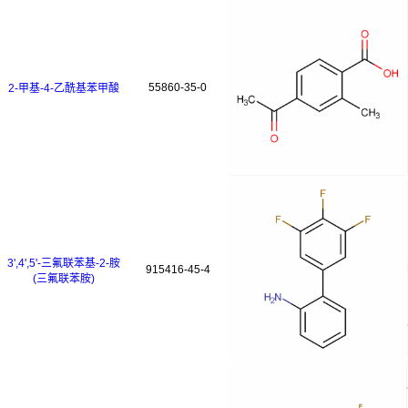
55860-35-0
2-甲基-4-乙酰基苯甲酸
3',4',5'-三氟联苯基-2-胺
915416-45-4
(三氟联苯胺)